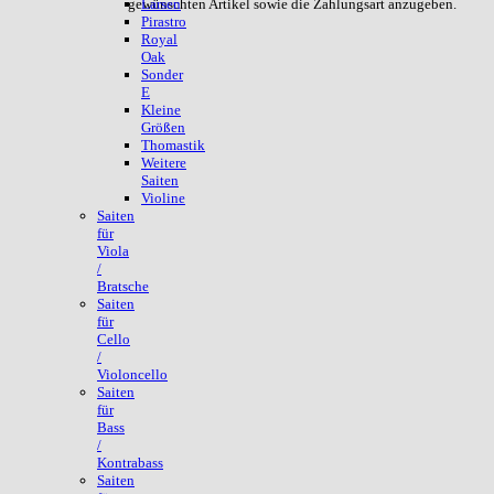
gewünschten Artikel sowie die Zahlungsart anzugeben.
Larsen
Pirastro
Royal
Oak
Sonder
E
Kleine
Größen
Thomastik
Weitere
Saiten
Violine
Saiten
für
Viola
/
Bratsche
Saiten
für
Cello
/
Violoncello
Saiten
für
Bass
/
Kontrabass
Saiten