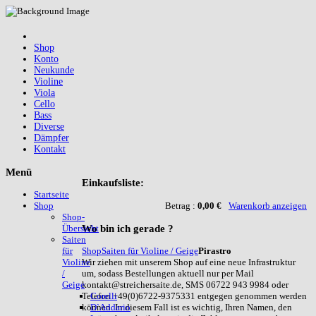
Shop
Konto
Neukunde
Violine
Viola
Cello
Bass
Diverse
Dämpfer
Kontakt
Menü
Einkaufsliste:
Startseite
Betrag :
0,00 €
Warenkorb anzeigen
Shop
Shop-
Wo
bin ich gerade ?
Übersicht
Saiten
Shop
Saiten für Violine / Geige
Pirastro
für
Wir ziehen mit unserem Shop auf eine neue Infrastruktur
Violine
um, sodass Bestellungen aktuell nur per Mail
/
kontakt@streichersaite.de, SMS 06722 943 9984 oder
Geige
Telefon +49(0)6722-9375331 entgegen genommen werden
Corelli
können. In diesem Fall ist es wichtig, Ihren Namen, den
D`Addario