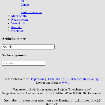
für
Gambe
u.
Zupfinstrumente
Mein Konto
Registrierung
Warenkorb
Kontakt
Facebook
Artikelnummer
Suche
allgemein
© Streichersaite.de |
Impressum
|
Disclaimer
|
AGB
|
Datenschutzerklärung
|
Layout und Design:
WML
Verantwortlich für das gemeinsame Projekt "Streichersaite.de" |
Geigenbaumeister Andreas Jacobi | Bischof-Blum-Platz 9 |D-65366 Geisenheim
Sie haben Fragen oder möchten eine Beratung? ...
Hotline: 06722-
9375331