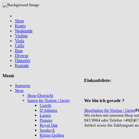
Shop
Konto
Neukunde
Violine
Viola
Cello
Bass
Diverse
Dämpfer
Kontakt
Menü
Einkaufsliste:
Startseite
Shop
Shop-Übersicht
Wo
bin ich gerade ?
Saiten für Violine / Geige
Corelli
Shop
Saiten für Violine / Geige
Pi
D`Addario
Wir ziehen mit unserem Shop auf
Larsen
943 9984 oder Telefon +49(0)67
Pirastro
Artikel sowie die Zahlungsart a
Royal Oak
Sonder E
Kleine Größen