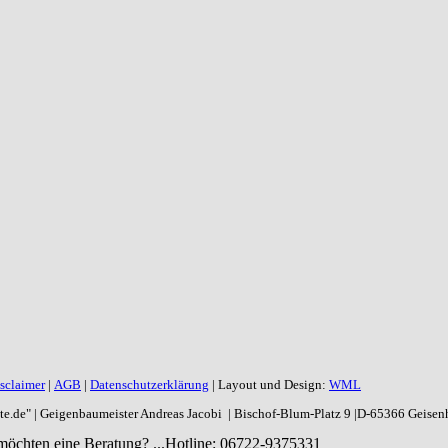
sclaimer
|
AGB
|
Datenschutzerklärung
| Layout und Design:
WML
aite.de" | Geigenbaumeister Andreas Jacobi | Bischof-Blum-Platz 9 |D-65366 Geise
möchten eine Beratung? ...
Hotline: 06722-9375331