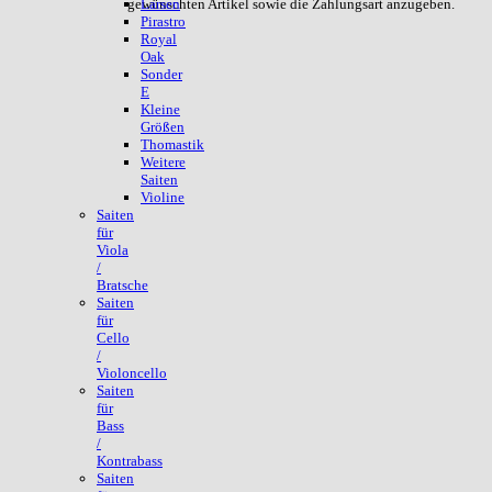
gewünschten Artikel sowie die Zahlungsart anzugeben.
Larsen
Pirastro
Royal
Oak
Sonder
E
Kleine
Größen
Thomastik
Weitere
Saiten
Violine
Saiten
für
Viola
/
Bratsche
Saiten
für
Cello
/
Violoncello
Saiten
für
Bass
/
Kontrabass
Saiten