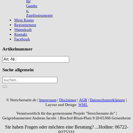
für
Gambe
u.
Zupfinstrumente
Mein Konto
Registrierung
Warenkorb
Kontakt
Facebook
Artikelnummer
Suche
allgemein
© Streichersaite.de |
Impressum
|
Disclaimer
|
AGB
|
Datenschutzerklärung
|
Layout und Design:
WML
Verantwortlich für das gemeinsame Projekt "Streichersaite.de" |
Geigenbaumeister Andreas Jacobi | Bischof-Blum-Platz 9 |D-65366 Geisenheim
Sie haben Fragen oder möchten eine Beratung? ...
Hotline: 06722-
9375331