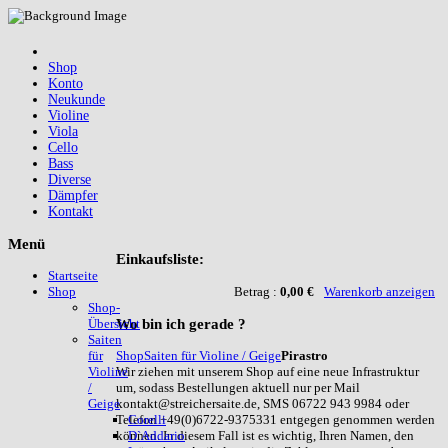
Shop
Konto
Neukunde
Violine
Viola
Cello
Bass
Diverse
Dämpfer
Kontakt
Menü
Einkaufsliste:
Startseite
Betrag :
0,00 €
Warenkorb anzeigen
Shop
Shop-
Wo
bin ich gerade ?
Übersicht
Saiten
Shop
Saiten für Violine / Geige
Pirastro
für
Wir ziehen mit unserem Shop auf eine neue Infrastruktur
Violine
um, sodass Bestellungen aktuell nur per Mail
/
kontakt@streichersaite.de, SMS 06722 943 9984 oder
Geige
Telefon +49(0)6722-9375331 entgegen genommen werden
Corelli
können. In diesem Fall ist es wichtig, Ihren Namen, den
D`Addario