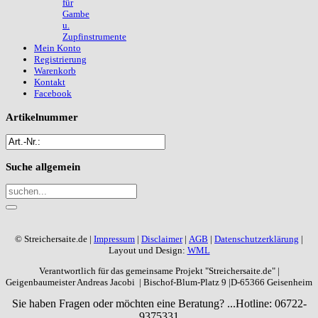
für
Gambe
u.
Zupfinstrumente
Mein Konto
Registrierung
Warenkorb
Kontakt
Facebook
Artikelnummer
Suche
allgemein
© Streichersaite.de |
Impressum
|
Disclaimer
|
AGB
|
Datenschutzerklärung
|
Layout und Design:
WML
Verantwortlich für das gemeinsame Projekt "Streichersaite.de" |
Geigenbaumeister Andreas Jacobi | Bischof-Blum-Platz 9 |D-65366 Geisenheim
Sie haben Fragen oder möchten eine Beratung? ...
Hotline: 06722-
9375331