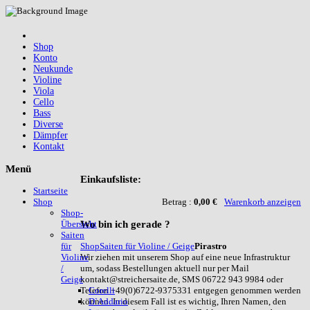
Shop
Konto
Neukunde
Violine
Viola
Cello
Bass
Diverse
Dämpfer
Kontakt
Menü
Einkaufsliste:
Startseite
Betrag :
0,00 €
Warenkorb anzeigen
Shop
Shop-
Wo
bin ich gerade ?
Übersicht
Saiten
Shop
Saiten für Violine / Geige
Pirastro
für
Wir ziehen mit unserem Shop auf eine neue Infrastruktur
Violine
um, sodass Bestellungen aktuell nur per Mail
/
kontakt@streichersaite.de, SMS 06722 943 9984 oder
Geige
Telefon +49(0)6722-9375331 entgegen genommen werden
Corelli
können. In diesem Fall ist es wichtig, Ihren Namen, den
D`Addario