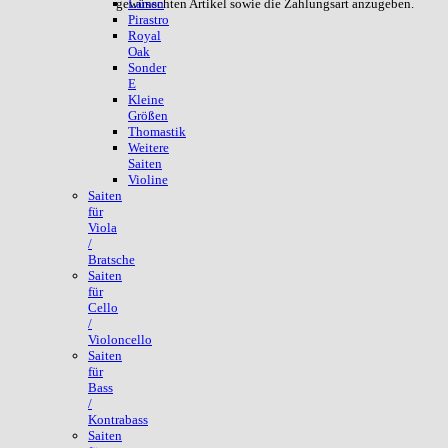
gewünschten Artikel sowie die Zahlungsart anzugeben.
Larsen
Pirastro
Royal
Oak
Sonder
E
Kleine
Größen
Thomastik
Weitere
Saiten
Violine
Saiten
für
Viola
/
Bratsche
Saiten
für
Cello
/
Violoncello
Saiten
für
Bass
/
Kontrabass
Saiten