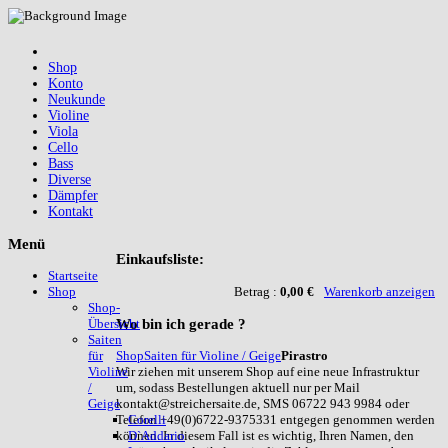
Shop
Konto
Neukunde
Violine
Viola
Cello
Bass
Diverse
Dämpfer
Kontakt
Menü
Einkaufsliste:
Startseite
Betrag :
0,00 €
Warenkorb anzeigen
Shop
Shop-
Wo
bin ich gerade ?
Übersicht
Saiten
Shop
Saiten für Violine / Geige
Pirastro
für
Wir ziehen mit unserem Shop auf eine neue Infrastruktur
Violine
um, sodass Bestellungen aktuell nur per Mail
/
kontakt@streichersaite.de, SMS 06722 943 9984 oder
Geige
Telefon +49(0)6722-9375331 entgegen genommen werden
Corelli
können. In diesem Fall ist es wichtig, Ihren Namen, den
D`Addario