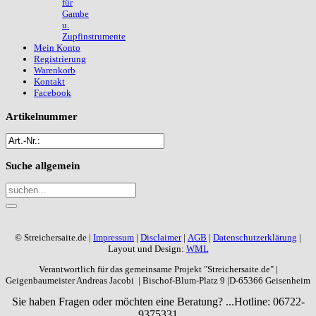
für
Gambe
u.
Zupfinstrumente
Mein Konto
Registrierung
Warenkorb
Kontakt
Facebook
Artikelnummer
Suche
allgemein
© Streichersaite.de |
Impressum
|
Disclaimer
|
AGB
|
Datenschutzerklärung
|
Layout und Design:
WML
Verantwortlich für das gemeinsame Projekt "Streichersaite.de" |
Geigenbaumeister Andreas Jacobi | Bischof-Blum-Platz 9 |D-65366 Geisenheim
Sie haben Fragen oder möchten eine Beratung? ...
Hotline: 06722-
9375331