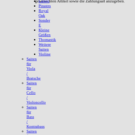
gewünschten Artikel sowie die Zahlungsart anzugeben.
Larsen
Pirastro
Royal
Oak
Sonder
E
Kleine
Größen
Thomastik
Weitere
Saiten
Violine
Saiten
für
Viola
/
Bratsche
Saiten
für
Cello
/
Violoncello
Saiten
für
Bass
/
Kontrabass
Saiten