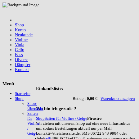
Shop
Konto
Neukunde
Violine
Viola
Cello
Bass
Diverse
Dämpfer
Kontakt
Menü
Einkaufsliste:
Startseite
Betrag :
0,00 €
Warenkorb anzeigen
Shop
Shop-
Wo
bin ich gerade ?
Übersicht
Saiten
Shop
Saiten für Violine / Geige
Pirastro
für
Wir ziehen mit unserem Shop auf eine neue Infrastruktur
Violine
um, sodass Bestellungen aktuell nur per Mail
/
kontakt@streichersaite.de, SMS 06722 943 9984 oder
Geige
Telefon +49(0)6722-9375331 entgegen genommen werden
Corelli