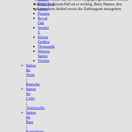
können. In diesem Fall ist es wichtig, Ihren Namen, den
D`Addario
gewünschten Artikel sowie die Zahlungsart anzugeben.
Larsen
Pirastro
Royal
Oak
Sonder
E
Kleine
Größen
Thomastik
Weitere
Saiten
Violine
Saiten
für
Viola
/
Bratsche
Saiten
für
Cello
/
Violoncello
Saiten
für
Bass
/
Kontrabass