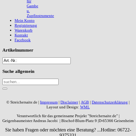
für
Gambe
u.
Zupfinstrumente
Mein Konto
Registrierung
Warenkorb
Kontakt
Facebook
Artikelnummer
Suche
allgemein
© Streichersaite.de |
Impressum
|
Disclaimer
|
AGB
|
Datenschutzerklärung
|
Layout und Design:
WML
Verantwortlich für das gemeinsame Projekt "Streichersaite.de" |
Geigenbaumeister Andreas Jacobi | Bischof-Blum-Platz 9 |D-65366 Geisenheim
Sie haben Fragen oder möchten eine Beratung? ...
Hotline: 06722-
9375331