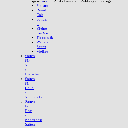
gewünschten Artikel sowie die Zahlungsart anzugeben.
Larsen
Pirastro
Royal
Oak
Sonder
E
Kleine
Größen
Thomastik
Weitere
Saiten
Violine
Saiten
für
Viola
/
Bratsche
Saiten
für
Cello
/
Violoncello
Saiten
für
Bass
/
Kontrabass
Saiten