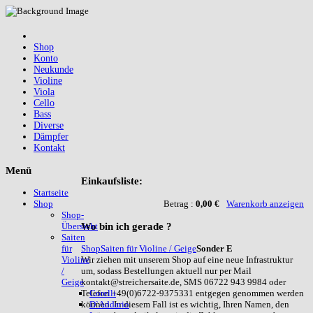
Shop
Konto
Neukunde
Violine
Viola
Cello
Bass
Diverse
Dämpfer
Kontakt
Menü
Einkaufsliste:
Startseite
Betrag :
0,00 €
Warenkorb anzeigen
Shop
Shop-
Wo
bin ich gerade ?
Übersicht
Saiten
Shop
Saiten für Violine / Geige
Sonder E
für
Wir ziehen mit unserem Shop auf eine neue Infrastruktur
Violine
um, sodass Bestellungen aktuell nur per Mail
/
kontakt@streichersaite.de, SMS 06722 943 9984 oder
Geige
Telefon +49(0)6722-9375331 entgegen genommen werden
Corelli
können. In diesem Fall ist es wichtig, Ihren Namen, den
D`Addario