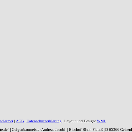
sclaimer
|
AGB
|
Datenschutzerklärung
| Layout und Design:
WML
aite.de" | Geigenbaumeister Andreas Jacobi | Bischof-Blum-Platz 9 |D-65366 Geise