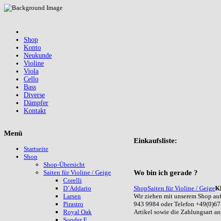
Shop
Konto
Neukunde
Violine
Viola
Cello
Bass
Diverse
Dämpfer
Kontakt
Menü
Einkaufsliste:
Startseite
Shop
Shop-Übersicht
Wo
bin ich gerade ?
Saiten für Violine / Geige
Corelli
Shop
Saiten für Violine / Geige
K
D`Addario
Wir ziehen mit unserem Shop auf
Larsen
943 9984 oder Telefon +49(0)67
Pirastro
Artikel sowie die Zahlungsart a
Royal Oak
Sonder E