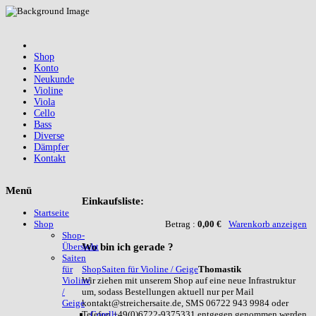
Shop
Konto
Neukunde
Violine
Viola
Cello
Bass
Diverse
Dämpfer
Kontakt
Menü
Einkaufsliste:
Startseite
Betrag :
0,00 €
Warenkorb anzeigen
Shop
Shop-
Wo
bin ich gerade ?
Übersicht
Saiten
Shop
Saiten für Violine / Geige
Thomastik
für
Wir ziehen mit unserem Shop auf eine neue Infrastruktur
Violine
um, sodass Bestellungen aktuell nur per Mail
/
kontakt@streichersaite.de, SMS 06722 943 9984 oder
Geige
Telefon +49(0)6722-9375331 entgegen genommen werden
Corelli