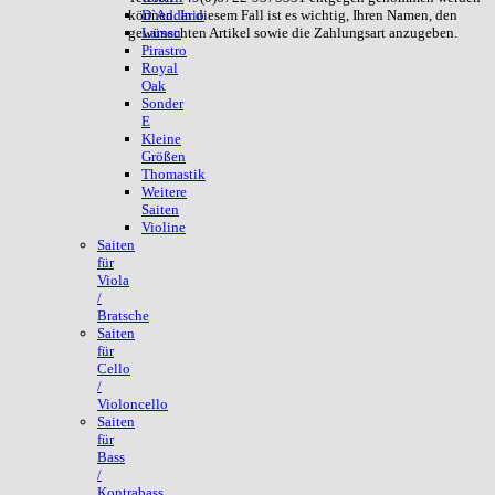
können. In diesem Fall ist es wichtig, Ihren Namen, den
D`Addario
gewünschten Artikel sowie die Zahlungsart anzugeben.
Larsen
Pirastro
Royal
Oak
Sonder
E
Kleine
Größen
Thomastik
Weitere
Saiten
Violine
Saiten
für
Viola
/
Bratsche
Saiten
für
Cello
/
Violoncello
Saiten
für
Bass
/
Kontrabass