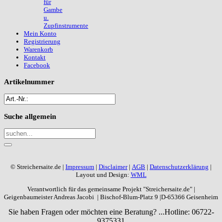
für
Gambe
u.
Zupfinstrumente
Mein Konto
Registrierung
Warenkorb
Kontakt
Facebook
Artikelnummer
Suche
allgemein
© Streichersaite.de |
Impressum
|
Disclaimer
|
AGB
|
Datenschutzerklärung
|
Layout und Design:
WML
Verantwortlich für das gemeinsame Projekt "Streichersaite.de" |
Geigenbaumeister Andreas Jacobi | Bischof-Blum-Platz 9 |D-65366 Geisenheim
Sie haben Fragen oder möchten eine Beratung? ...
Hotline: 06722-
9375331