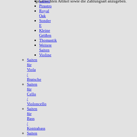
gewünschten Artikel sowie die Zahlungsart anzugeben.
Larsen
Pirastro
Royal
Oak
Sonder
E
Kleine
Größen
Thomastik
Weitere
Saiten
Violine
Saiten
für
Viola
/
Bratsche
Saiten
für
Cello
/
Violoncello
Saiten
für
Bass
/
Kontrabass
Saiten