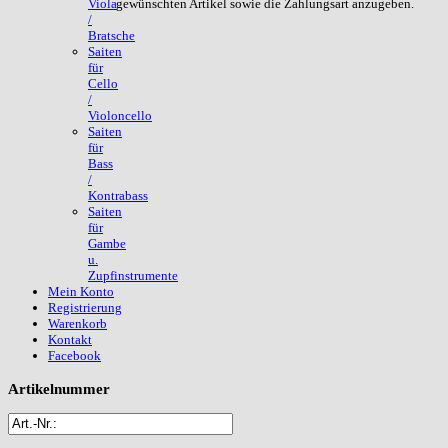
gewünschten Artikel sowie die Zahlungsart anzugeben.
Viola
/
Bratsche
Saiten
für
Cello
/
Violoncello
Saiten
für
Bass
/
Kontrabass
Saiten
für
Gambe
u.
Zupfinstrumente
Mein Konto
Registrierung
Warenkorb
Kontakt
Facebook
Artikelnummer