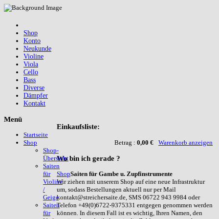
Shop
Konto
Neukunde
Violine
Viola
Cello
Bass
Diverse
Dämpfer
Kontakt
Menü
Einkaufsliste:
Startseite
Betrag :
0,00 €
Warenkorb anzeigen
Shop
Shop-
Wo
bin ich gerade ?
Übersicht
Saiten
Shop
Saiten für Gambe u. Zupfinstrumente
für
Wir ziehen mit unserem Shop auf eine neue Infrastruktur
Violine
um, sodass Bestellungen aktuell nur per Mail
/
kontakt@streichersaite.de, SMS 06722 943 9984 oder
Geige
Telefon +49(0)6722-9375331 entgegen genommen werden
Saiten
können. In diesem Fall ist es wichtig, Ihren Namen, den
für