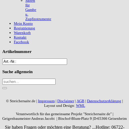
Saiten
für
Gambe
u.
Zupfinstrumente
Mein Konto
Registrierung
Warenkorb
Kontakt
Facebook
Artikelnummer
Suche
allgemein
© Streichersaite.de |
Impressum
|
Disclaimer
|
AGB
|
Datenschutzerklärung
|
Layout und Design:
WML
Verantwortlich für das gemeinsame Projekt "Streichersaite.de" |
Geigenbaumeister Andreas Jacobi | Bischof-Blum-Platz 9 |D-65366 Geisenheim
Sie haben Fragen oder möchten eine Beratung? ...
Hotline: 06722-