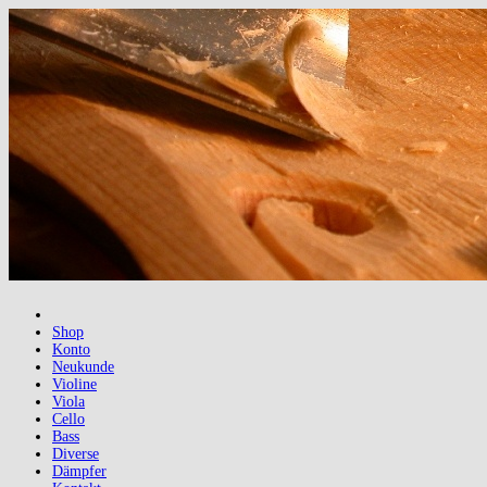
Shop
Konto
Neukunde
Violine
Viola
Cello
Bass
Diverse
Dämpfer