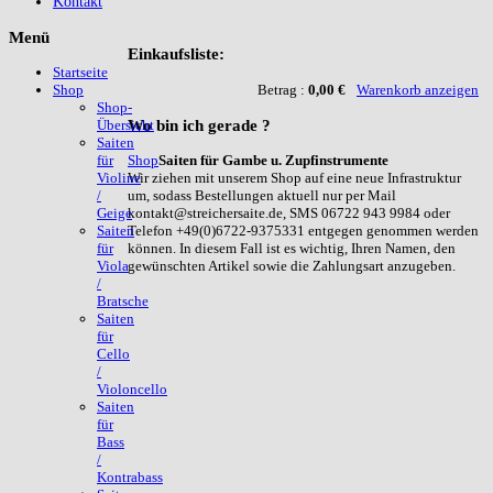
Kontakt
Menü
Einkaufsliste:
Startseite
Betrag :
0,00 €
Warenkorb anzeigen
Shop
Shop-
Wo
bin ich gerade ?
Übersicht
Saiten
Shop
Saiten für Gambe u. Zupfinstrumente
für
Wir ziehen mit unserem Shop auf eine neue Infrastruktur
Violine
um, sodass Bestellungen aktuell nur per Mail
/
kontakt@streichersaite.de, SMS 06722 943 9984 oder
Geige
Telefon +49(0)6722-9375331 entgegen genommen werden
Saiten
können. In diesem Fall ist es wichtig, Ihren Namen, den
für
gewünschten Artikel sowie die Zahlungsart anzugeben.
Viola
/
Bratsche
Saiten
für
Cello
/
Violoncello
Saiten
für
Bass
/
Kontrabass