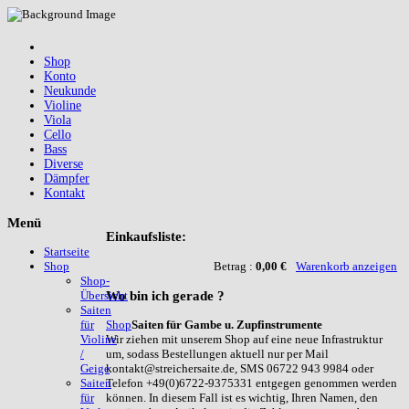
Shop
Konto
Neukunde
Violine
Viola
Cello
Bass
Diverse
Dämpfer
Kontakt
Menü
Einkaufsliste:
Startseite
Betrag :
0,00 €
Warenkorb anzeigen
Shop
Shop-
Wo
bin ich gerade ?
Übersicht
Saiten
Shop
Saiten für Gambe u. Zupfinstrumente
für
Wir ziehen mit unserem Shop auf eine neue Infrastruktur
Violine
um, sodass Bestellungen aktuell nur per Mail
/
kontakt@streichersaite.de, SMS 06722 943 9984 oder
Geige
Telefon +49(0)6722-9375331 entgegen genommen werden
Saiten
können. In diesem Fall ist es wichtig, Ihren Namen, den
für