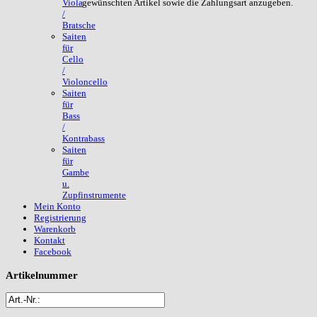
gewünschten Artikel sowie die Zahlungsart anzugeben.
Viola
/
Bratsche
Saiten
für
Cello
/
Violoncello
Saiten
für
Bass
/
Kontrabass
Saiten
für
Gambe
u.
Zupfinstrumente
Mein Konto
Registrierung
Warenkorb
Kontakt
Facebook
Artikelnummer