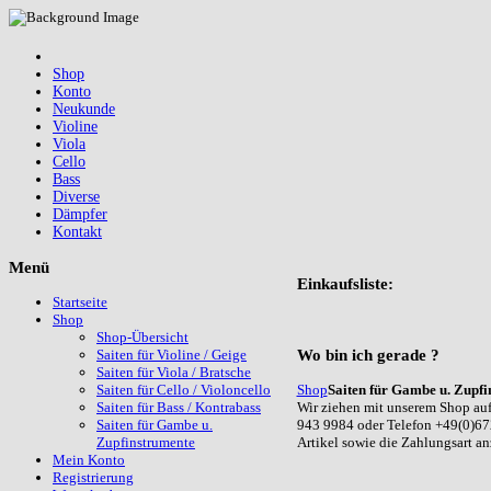
Shop
Konto
Neukunde
Violine
Viola
Cello
Bass
Diverse
Dämpfer
Kontakt
Menü
Einkaufsliste:
Startseite
Shop
Shop-Übersicht
Wo
bin ich gerade ?
Saiten für Violine / Geige
Saiten für Viola / Bratsche
Shop
Saiten für Gambe u. Zupfi
Saiten für Cello / Violoncello
Wir ziehen mit unserem Shop auf
Saiten für Bass / Kontrabass
943 9984 oder Telefon +49(0)67
Saiten für Gambe u.
Artikel sowie die Zahlungsart a
Zupfinstrumente
Mein Konto
Registrierung