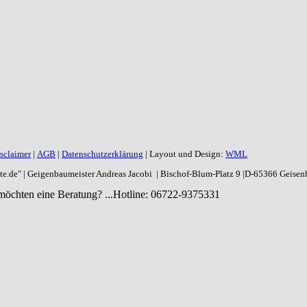
sclaimer
|
AGB
|
Datenschutzerklärung
| Layout und Design:
WML
aite.de" | Geigenbaumeister Andreas Jacobi | Bischof-Blum-Platz 9 |D-65366 Geise
möchten eine Beratung? ...
Hotline: 06722-9375331