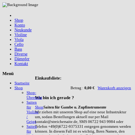
Shop
Konto
Neukunde
Violine
Viola
Cello
Bass
Diverse
Dämpfer
Kontakt
Menü
Einkaufsliste:
Startseite
Betrag :
0,00 €
Warenkorb anzeigen
Shop
Shop-
Wo
bin ich gerade ?
Übersicht
Saiten
Shop
Saiten für Gambe u. Zupfinstrumente
für
Wir ziehen mit unserem Shop auf eine neue Infrastruktur
Violine
um, sodass Bestellungen aktuell nur per Mail
/
kontakt@streichersaite.de, SMS 06722 943 9984 oder
Geige
Telefon +49(0)6722-9375331 entgegen genommen werden
Saiten
können. In diesem Fall ist es wichtig, Ihren Namen, den
für