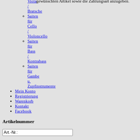
gewünschten Artikel sowie die Zahlungsart anzugeben.
Viola
/
Bratsche
Saiten
für
Cello
/
Violoncello
Saiten
für
Bass
/
Kontrabass
Saiten
für
Gambe
u.
Zupfinstrumente
Mein Konto
Registrierung
Warenkorb
Kontakt
Facebook
Artikelnummer