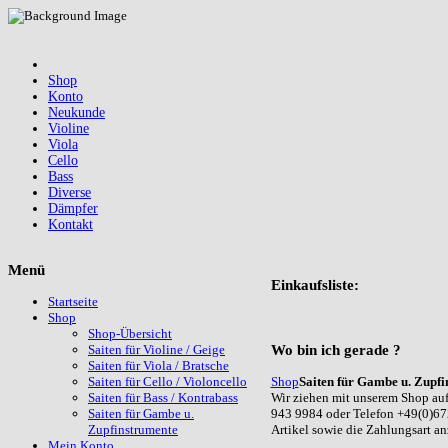
Shop
Konto
Neukunde
Violine
Viola
Cello
Bass
Diverse
Dämpfer
Kontakt
Menü
Einkaufsliste:
Startseite
Shop
Shop-Übersicht
Wo
bin ich gerade ?
Saiten für Violine / Geige
Saiten für Viola / Bratsche
Shop
Saiten für Gambe u. Zupfi
Saiten für Cello / Violoncello
Wir ziehen mit unserem Shop auf
Saiten für Bass / Kontrabass
943 9984 oder Telefon +49(0)67
Saiten für Gambe u.
Artikel sowie die Zahlungsart a
Zupfinstrumente
Mein Konto