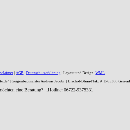
sclaimer
|
AGB
|
Datenschutzerklärung
| Layout und Design:
WML
aite.de" | Geigenbaumeister Andreas Jacobi | Bischof-Blum-Platz 9 |D-65366 Geise
möchten eine Beratung? ...
Hotline: 06722-9375331