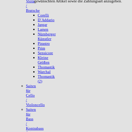
gewünschten Artikel sowie die Zahlungsart anzugeben.
Viola
/
Bratsche
Corelli
D`Addario
Jargar
Larsen
Nürnberger
Künstler
Pirastro
Prim
Sensicore
Kleine
Größen
Thomastik
Warchal
Thomastik
(2)
Saiten
für
Cello
/
Violoncello
Saiten
für
Bass
/
Kontrabass