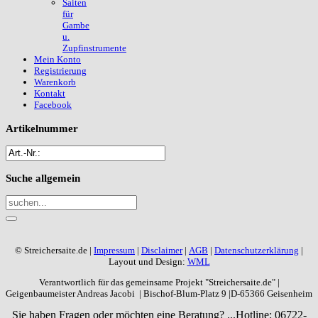
Saiten
für
Gambe
u.
Zupfinstrumente
Mein Konto
Registrierung
Warenkorb
Kontakt
Facebook
Artikelnummer
Suche
allgemein
© Streichersaite.de |
Impressum
|
Disclaimer
|
AGB
|
Datenschutzerklärung
|
Layout und Design:
WML
Verantwortlich für das gemeinsame Projekt "Streichersaite.de" |
Geigenbaumeister Andreas Jacobi | Bischof-Blum-Platz 9 |D-65366 Geisenheim
Sie haben Fragen oder möchten eine Beratung? ...
Hotline: 06722-