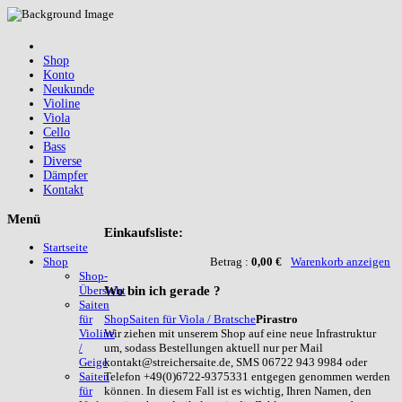
Shop
Konto
Neukunde
Violine
Viola
Cello
Bass
Diverse
Dämpfer
Kontakt
Menü
Einkaufsliste:
Startseite
Betrag :
0,00 €
Warenkorb anzeigen
Shop
Shop-
Wo
bin ich gerade ?
Übersicht
Saiten
Shop
Saiten für Viola / Bratsche
Pirastro
für
Wir ziehen mit unserem Shop auf eine neue Infrastruktur
Violine
um, sodass Bestellungen aktuell nur per Mail
/
kontakt@streichersaite.de, SMS 06722 943 9984 oder
Geige
Telefon +49(0)6722-9375331 entgegen genommen werden
Saiten
können. In diesem Fall ist es wichtig, Ihren Namen, den
für