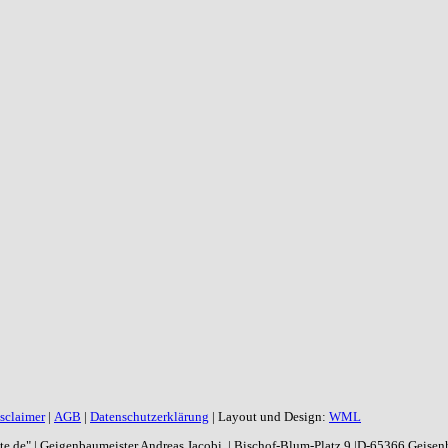
sclaimer
|
AGB
|
Datenschutzerklärung
| Layout und Design:
WML
aite.de" | Geigenbaumeister Andreas Jacobi | Bischof-Blum-Platz 9 |D-65366 Geise