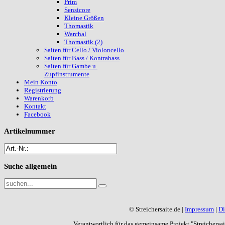
Prim
Sensicore
Kleine Größen
Thomastik
Warchal
Thomastik (2)
Saiten für Cello / Violoncello
Saiten für Bass / Kontrabass
Saiten für Gambe u.
Zupfinstrumente
Mein Konto
Registrierung
Warenkorb
Kontakt
Facebook
Artikelnummer
Suche
allgemein
© Streichersaite.de |
Impressum
|
Di
Verantwortlich für das gemeinsame Projekt "Streichers