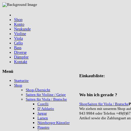
Shop
Konto
Neukunde
Violine
Viola
Cello
Bass
Diverse
Dämpfer
Kontakt
Menü
Einkaufsliste:
Startseite
Shop
Shop-Übersicht
Wo
bin ich gerade ?
Saiten für Violine / Geige
Saiten für Viola / Bratsche
Shop
Saiten für Viola / Bratsche
P
Corelli
Wir ziehen mit unserem Shop auf
D`Addario
943 9984 oder Telefon +49(0)67
Jargar
Artikel sowie die Zahlungsart a
Larsen
Nürnberger Künstler
Pirastro