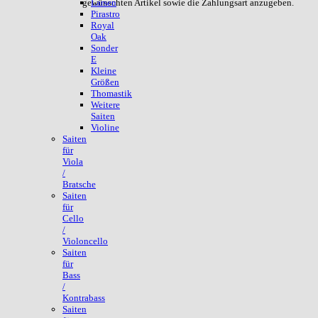
gewünschten Artikel sowie die Zahlungsart anzugeben.
Larsen
Pirastro
Royal
Oak
Sonder
E
Kleine
Größen
Thomastik
Weitere
Saiten
Violine
Saiten
für
Viola
/
Bratsche
Saiten
für
Cello
/
Violoncello
Saiten
für
Bass
/
Kontrabass
Saiten