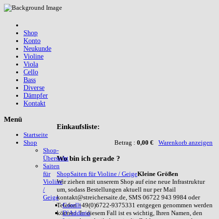
Shop
Konto
Neukunde
Violine
Viola
Cello
Bass
Diverse
Dämpfer
Kontakt
Menü
Einkaufsliste:
Startseite
Betrag :
0,00 €
Warenkorb anzeigen
Shop
Shop-
Wo
bin ich gerade ?
Übersicht
Saiten
Shop
Saiten für Violine / Geige
Kleine Größen
für
Wir ziehen mit unserem Shop auf eine neue Infrastruktur
Violine
um, sodass Bestellungen aktuell nur per Mail
/
kontakt@streichersaite.de, SMS 06722 943 9984 oder
Geige
Telefon +49(0)6722-9375331 entgegen genommen werden
Corelli
können. In diesem Fall ist es wichtig, Ihren Namen, den
D`Addario