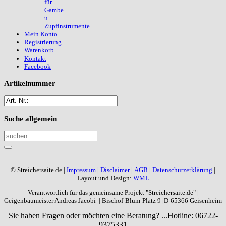
für
Gambe
u.
Zupfinstrumente
Mein Konto
Registrierung
Warenkorb
Kontakt
Facebook
Artikelnummer
Suche
allgemein
© Streichersaite.de |
Impressum
|
Disclaimer
|
AGB
|
Datenschutzerklärung
|
Layout und Design:
WML
Verantwortlich für das gemeinsame Projekt "Streichersaite.de" |
Geigenbaumeister Andreas Jacobi | Bischof-Blum-Platz 9 |D-65366 Geisenheim
Sie haben Fragen oder möchten eine Beratung? ...
Hotline: 06722-
9375331