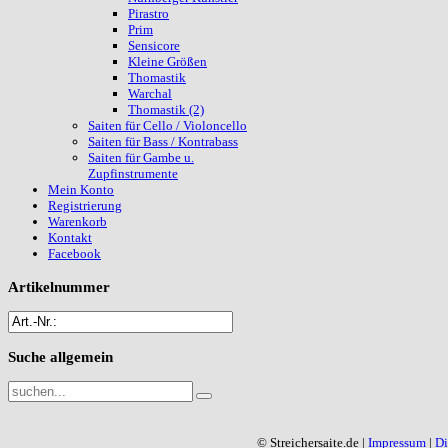
Pirastro
Prim
Sensicore
Kleine Größen
Thomastik
Warchal
Thomastik (2)
Saiten für Cello / Violoncello
Saiten für Bass / Kontrabass
Saiten für Gambe u.
Zupfinstrumente
Mein Konto
Registrierung
Warenkorb
Kontakt
Facebook
Artikelnummer
Suche
allgemein
© Streichersaite.de |
Impressum
|
Di