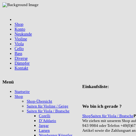
Shop
Konto
Neukunde
Violine
Viola
Cello
Bass
Diverse
Dämpfer
Kontakt
Menü
Einkaufsliste:
Startseite
Shop
Shop-Übersicht
Wo
bin ich gerade ?
Saiten für Violine / Geige
Saiten für Viola / Bratsche
Shop
Saiten für Viola / Bratsche
P
Corelli
Wir ziehen mit unserem Shop auf
D`Addario
943 9984 oder Telefon +49(0)67
Jargar
Artikel sowie die Zahlungsart a
Larsen
Nürnberger Künstler