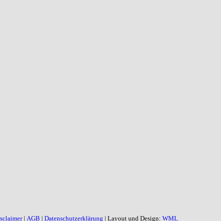
sclaimer
|
AGB
|
Datenschutzerklärung
| Layout und Design:
WML