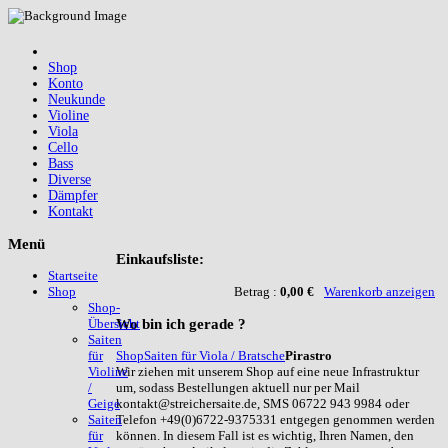
Shop
Konto
Neukunde
Violine
Viola
Cello
Bass
Diverse
Dämpfer
Kontakt
Menü
Einkaufsliste:
Startseite
Betrag :
0,00 €
Warenkorb anzeigen
Shop
Shop-
Wo
bin ich gerade ?
Übersicht
Saiten
Shop
Saiten für Viola / Bratsche
Pirastro
für
Wir ziehen mit unserem Shop auf eine neue Infrastruktur
Violine
um, sodass Bestellungen aktuell nur per Mail
/
kontakt@streichersaite.de, SMS 06722 943 9984 oder
Geige
Telefon +49(0)6722-9375331 entgegen genommen werden
Saiten
können. In diesem Fall ist es wichtig, Ihren Namen, den
für