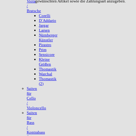
gewünschten Artikel sowie die Zahlungsart anzugeben.
Viola
/
Bratsche
Corelli
D`Addario
Jargar
Larsen
Nürnberger
Künstler
Pirastro
Prim
Sensicore
Kleine
Größen
Thomastik
Warchal
Thomastik
(2)
Saiten
für
Cello
/
Violoncello
Saiten
für
Bass
/
Kontrabass