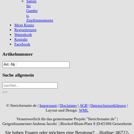
Saiten
für
Gambe
u.
Zupfinstrumente
Mein Konto
Registrierung
Warenkorb
Kontakt
Facebook
Artikelnummer
Suche
allgemein
© Streichersaite.de |
Impressum
|
Disclaimer
|
AGB
|
Datenschutzerklärung
|
Layout und Design:
WML
Verantwortlich für das gemeinsame Projekt "Streichersaite.de" |
Geigenbaumeister Andreas Jacobi | Bischof-Blum-Platz 9 |D-65366 Geisenheim
Sie haben Fragen oder möchten eine Beratung? ...
Hotline: 06722-