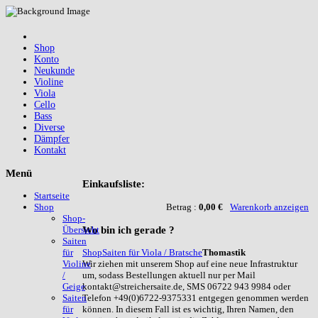
Shop
Konto
Neukunde
Violine
Viola
Cello
Bass
Diverse
Dämpfer
Kontakt
Menü
Einkaufsliste:
Startseite
Betrag :
0,00 €
Warenkorb anzeigen
Shop
Shop-
Wo
bin ich gerade ?
Übersicht
Saiten
Shop
Saiten für Viola / Bratsche
Thomastik
für
Wir ziehen mit unserem Shop auf eine neue Infrastruktur
Violine
um, sodass Bestellungen aktuell nur per Mail
/
kontakt@streichersaite.de, SMS 06722 943 9984 oder
Geige
Telefon +49(0)6722-9375331 entgegen genommen werden
Saiten
können. In diesem Fall ist es wichtig, Ihren Namen, den
für