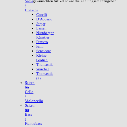
gewünschten Artikel sowie die Zahlungsart anzugeben.
Viola
/
Bratsche
Corelli
D`Addario
Jargar
Larsen
Nürnberger
Künstler
Pirastro
Prim
Sensicore
Kleine
Größen
Thomastik
Warchal
Thomastik
(2)
Saiten
für
Cello
/
Violoncello
Saiten
für
Bass
/
Kontrabass