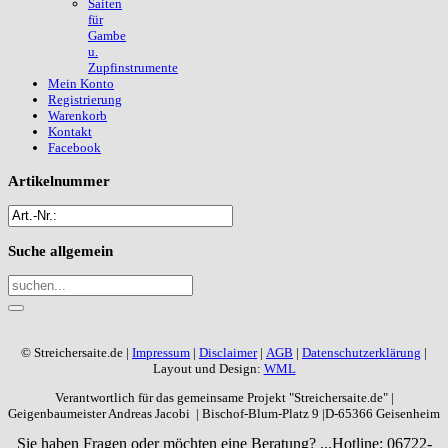
Saiten
für
Gambe
u.
Zupfinstrumente
Mein Konto
Registrierung
Warenkorb
Kontakt
Facebook
Artikelnummer
Suche
allgemein
© Streichersaite.de |
Impressum
|
Disclaimer
|
AGB
|
Datenschutzerklärung
|
Layout und Design:
WML
Verantwortlich für das gemeinsame Projekt "Streichersaite.de" |
Geigenbaumeister Andreas Jacobi | Bischof-Blum-Platz 9 |D-65366 Geisenheim
Sie haben Fragen oder möchten eine Beratung? ...
Hotline: 06722-