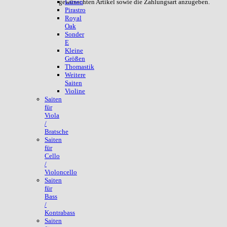
gewünschten Artikel sowie die Zahlungsart anzugeben.
Larsen
Pirastro
Royal
Oak
Sonder
E
Kleine
Größen
Thomastik
Weitere
Saiten
Violine
Saiten
für
Viola
/
Bratsche
Saiten
für
Cello
/
Violoncello
Saiten
für
Bass
/
Kontrabass
Saiten