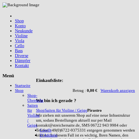
Shop
Konto
Neukunde
Violine
Viola
Cello
Bass
Diverse
Dämpfer
Kontakt
Menü
Einkaufsliste:
Startseite
Betrag :
0,00 €
Warenkorb anzeigen
Shop
Shop-
Wo
bin ich gerade ?
Übersicht
Saiten
Shop
Saiten für Violine / Geige
Pirastro
für
Wir ziehen mit unserem Shop auf eine neue Infrastruktur
Violine
um, sodass Bestellungen aktuell nur per Mail
/
kontakt@streichersaite.de, SMS 06722 943 9984 oder
Geige
Telefon +49(0)6722-9375331 entgegen genommen werden
Corelli
können. In diesem Fall ist es wichtig, Ihren Namen, den
D`Addario