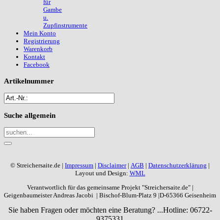
für
Gambe
u.
Zupfinstrumente
Mein Konto
Registrierung
Warenkorb
Kontakt
Facebook
Artikelnummer
Suche
allgemein
© Streichersaite.de |
Impressum
|
Disclaimer
|
AGB
|
Datenschutzerklärung
|
Layout und Design:
WML
Verantwortlich für das gemeinsame Projekt "Streichersaite.de" |
Geigenbaumeister Andreas Jacobi | Bischof-Blum-Platz 9 |D-65366 Geisenheim
Sie haben Fragen oder möchten eine Beratung? ...
Hotline: 06722-
9375331