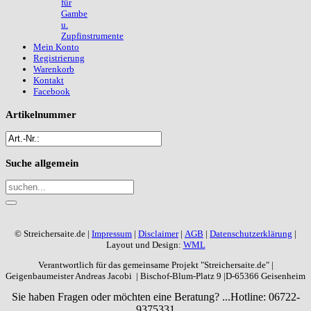
für
Gambe
u.
Zupfinstrumente
Mein Konto
Registrierung
Warenkorb
Kontakt
Facebook
Artikelnummer
Suche
allgemein
© Streichersaite.de |
Impressum
|
Disclaimer
|
AGB
|
Datenschutzerklärung
|
Layout und Design:
WML
Verantwortlich für das gemeinsame Projekt "Streichersaite.de" |
Geigenbaumeister Andreas Jacobi | Bischof-Blum-Platz 9 |D-65366 Geisenheim
Sie haben Fragen oder möchten eine Beratung? ...
Hotline: 06722-
9375331