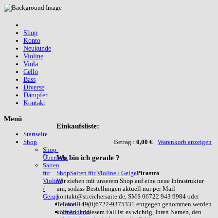
Shop
Konto
Neukunde
Violine
Viola
Cello
Bass
Diverse
Dämpfer
Kontakt
Menü
Einkaufsliste:
Startseite
Betrag :
0,00 €
Warenkorb anzeigen
Shop
Shop-
Wo
bin ich gerade ?
Übersicht
Saiten
Shop
Saiten für Violine / Geige
Pirastro
für
Wir ziehen mit unserem Shop auf eine neue Infrastruktur
Violine
um, sodass Bestellungen aktuell nur per Mail
/
kontakt@streichersaite.de, SMS 06722 943 9984 oder
Geige
Telefon +49(0)6722-9375331 entgegen genommen werden
Corelli
können. In diesem Fall ist es wichtig, Ihren Namen, den
D`Addario