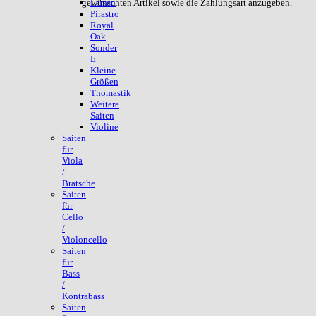
gewünschten Artikel sowie die Zahlungsart anzugeben.
Larsen
Pirastro
Royal
Oak
Sonder
E
Kleine
Größen
Thomastik
Weitere
Saiten
Violine
Saiten
für
Viola
/
Bratsche
Saiten
für
Cello
/
Violoncello
Saiten
für
Bass
/
Kontrabass
Saiten