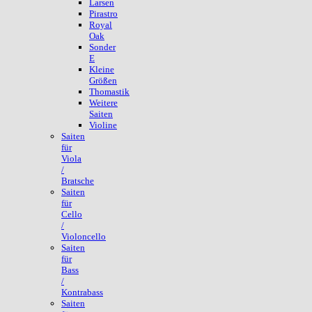
Larsen
Pirastro
Royal
Oak
Sonder
E
Kleine
Größen
Thomastik
Weitere
Saiten
Violine
Saiten
für
Viola
/
Bratsche
Saiten
für
Cello
/
Violoncello
Saiten
für
Bass
/
Kontrabass
Saiten