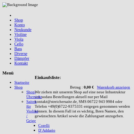
Shop
Konto
Neukunde
Violine
Viola
Cello
Bass
Diverse
Dämpfer
Kontakt
Menü
Einkaufsliste:
Startseite
Betrag :
0,00 €
Warenkorb anzeigen
Shop
Wir ziehen mit unserem Shop auf eine neue Infrastruktur
Shop-
um, sodass Bestellungen aktuell nur per Mail
Übersicht
kontakt@streichersaite.de, SMS 06722 943 9984 oder
Saiten
Telefon +49(0)6722-9375331 entgegen genommen werden
für
können. In diesem Fall ist es wichtig, Ihren Namen, den
Violine
gewünschten Artikel sowie die Zahlungsart anzugeben.
/
Geige
Corelli
D`Addario