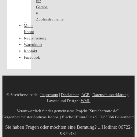
für
Gambe
u.
Zupfinstrumente
Mein
Konto
Registrierung
Warenkorb
Kontakt
Facebook
© Streichersaite.de |
Impressum
|
Disclaimer
|
AGB
|
Datenschutzerklärung
|
Layout und Design:
WML
Verantwortlich für das gemeinsame Projekt "Streichersaite.de" |
Geigenbaumeister Andreas Jacobi | Bischof-Blum-Platz 9 |D-65366 Geisenheim
Sie haben Fragen oder möchten eine Beratung? ...
Hotline: 06722-
9375331