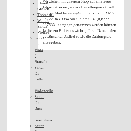
Wir ziehen mit unserem Shop auf eine neue
Kleine
Infrastruktur um, sodass Bestellungen aktuell
Größen
nur per Mail kontakt@streichersaite.de, SMS
Thomastik
06722 943 9984 oder Telefon +49(0)6722-
Weitere
9375331 entgegen genommen werden können.
Saiten
In diesem Fall ist es wichtig, Ihren Namen, den
Violine
gewünschten Artikel sowie die Zahlungsart
Saiten
anzugeben.
für
Viola
/
Bratsche
Saiten
für
Cello
/
Violoncello
Saiten
für
Bass
/
Kontrabass
Saiten