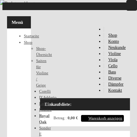
Menü
Shop
Startseite
Konto
Shop
Neukunde
Shop-
Violine
Übersicht
Viola
Saiten
Cello
für
Bass
Violine
Diverse
/
Dämpfer
Geige
Kontakt
Corelli
D`Addario
Larsen
Einkaufsliste:
Pirastro
Royal
Betrag :
0,00 €
Warenkorb anzeigen
Oak
Sonder
E