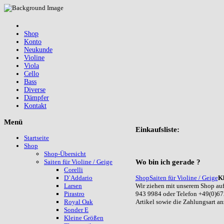
Shop
Konto
Neukunde
Violine
Viola
Cello
Bass
Diverse
Dämpfer
Kontakt
Menü
Einkaufsliste:
Startseite
Shop
Shop-Übersicht
Wo
bin ich gerade ?
Saiten für Violine / Geige
Corelli
Shop
Saiten für Violine / Geige
K
D`Addario
Wir ziehen mit unserem Shop auf
Larsen
943 9984 oder Telefon +49(0)67
Pirastro
Artikel sowie die Zahlungsart a
Royal Oak
Sonder E
Kleine Größen