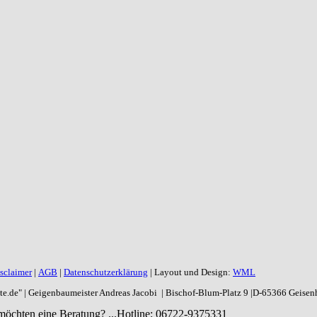
sclaimer
|
AGB
|
Datenschutzerklärung
| Layout und Design:
WML
aite.de" | Geigenbaumeister Andreas Jacobi | Bischof-Blum-Platz 9 |D-65366 Geise
möchten eine Beratung? ...
Hotline: 06722-9375331