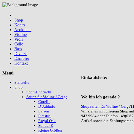
Shop
Konto
Neukunde
Violine
Viola
Cello
Bass
Diverse
Dämpfer
Kontakt
Menü
Einkaufsliste:
Startseite
Shop
Shop-Übersicht
Wo
bin ich gerade ?
Saiten für Violine / Geige
Corelli
Shop
Saiten für Violine / Geige
T
D`Addario
Wir ziehen mit unserem Shop auf
Larsen
943 9984 oder Telefon +49(0)67
Pirastro
Artikel sowie die Zahlungsart a
Royal Oak
Sonder E
Kleine Größen