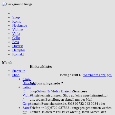
Shop
Konto
Neukunde
Violine
Viola
Cello
Bass
Diverse
Dämpfer
Kontakt
Menü
Einkaufsliste:
Startseite
Betrag :
0,00 €
Warenkorb anzeigen
Shop
Shop-
Wo
bin ich gerade ?
Übersicht
Saiten
Shop
Saiten für Viola / Bratsche
Sensicore
für
Wir ziehen mit unserem Shop auf eine neue Infrastruktur
Violine
um, sodass Bestellungen aktuell nur per Mail
/
kontakt@streichersaite.de, SMS 06722 943 9984 oder
Geige
Telefon +49(0)6722-9375331 entgegen genommen werden
Saiten
können. In diesem Fall ist es wichtig, Ihren Namen, den
für