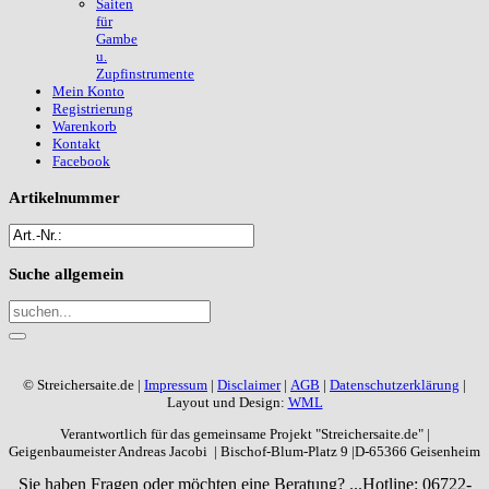
Saiten
für
Gambe
u.
Zupfinstrumente
Mein Konto
Registrierung
Warenkorb
Kontakt
Facebook
Artikelnummer
Suche
allgemein
© Streichersaite.de |
Impressum
|
Disclaimer
|
AGB
|
Datenschutzerklärung
|
Layout und Design:
WML
Verantwortlich für das gemeinsame Projekt "Streichersaite.de" |
Geigenbaumeister Andreas Jacobi | Bischof-Blum-Platz 9 |D-65366 Geisenheim
Sie haben Fragen oder möchten eine Beratung? ...
Hotline: 06722-