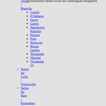
gewünschten Artikel sowie die Zahlungsart anzugeben.
Viola
/
Bratsche
Corelli
D`Addario
Jargar
Larsen
Nürnberger
Künstler
Pirastro
Prim
Sensicore
Kleine
Größen
Thomastik
Warchal
Thomastik
(2)
Saiten
für
Cello
/
Violoncello
Saiten
für
Bass
/
Kontrabass