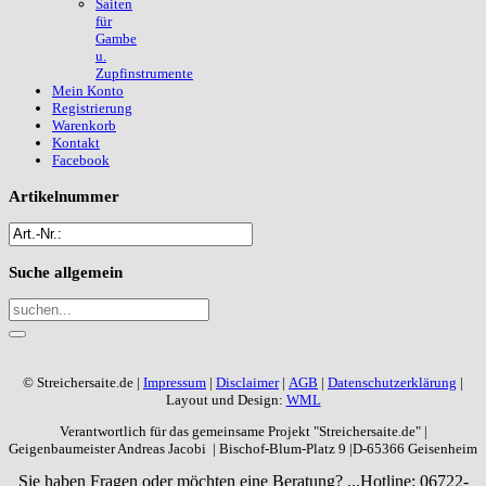
Saiten
für
Gambe
u.
Zupfinstrumente
Mein Konto
Registrierung
Warenkorb
Kontakt
Facebook
Artikelnummer
Suche
allgemein
© Streichersaite.de |
Impressum
|
Disclaimer
|
AGB
|
Datenschutzerklärung
|
Layout und Design:
WML
Verantwortlich für das gemeinsame Projekt "Streichersaite.de" |
Geigenbaumeister Andreas Jacobi | Bischof-Blum-Platz 9 |D-65366 Geisenheim
Sie haben Fragen oder möchten eine Beratung? ...
Hotline: 06722-