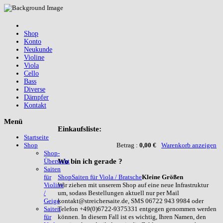
Shop
Konto
Neukunde
Violine
Viola
Cello
Bass
Diverse
Dämpfer
Kontakt
Menü
Einkaufsliste:
Startseite
Betrag :
0,00 €
Warenkorb anzeigen
Shop
Shop-
Wo
bin ich gerade ?
Übersicht
Saiten
Shop
Saiten für Viola / Bratsche
Kleine Größen
für
Wir ziehen mit unserem Shop auf eine neue Infrastruktur
Violine
um, sodass Bestellungen aktuell nur per Mail
/
kontakt@streichersaite.de, SMS 06722 943 9984 oder
Geige
Telefon +49(0)6722-9375331 entgegen genommen werden
Saiten
können. In diesem Fall ist es wichtig, Ihren Namen, den
für