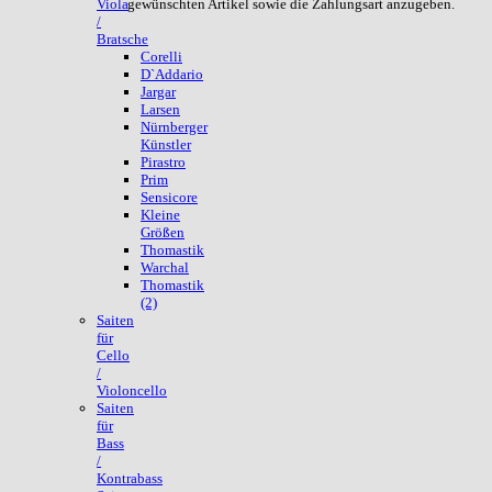
gewünschten Artikel sowie die Zahlungsart anzugeben.
Viola
/
Bratsche
Corelli
D`Addario
Jargar
Larsen
Nürnberger
Künstler
Pirastro
Prim
Sensicore
Kleine
Größen
Thomastik
Warchal
Thomastik
(2)
Saiten
für
Cello
/
Violoncello
Saiten
für
Bass
/
Kontrabass