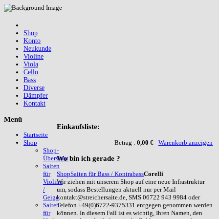
Shop
Konto
Neukunde
Violine
Viola
Cello
Bass
Diverse
Dämpfer
Kontakt
Menü
Einkaufsliste:
Startseite
Betrag :
0,00 €
Warenkorb anzeigen
Shop
Shop-
Wo
bin ich gerade ?
Übersicht
Saiten
Shop
Saiten für Bass / Kontrabass
Corelli
für
Wir ziehen mit unserem Shop auf eine neue Infrastruktur
Violine
um, sodass Bestellungen aktuell nur per Mail
/
kontakt@streichersaite.de, SMS 06722 943 9984 oder
Geige
Telefon +49(0)6722-9375331 entgegen genommen werden
Saiten
können. In diesem Fall ist es wichtig, Ihren Namen, den
für