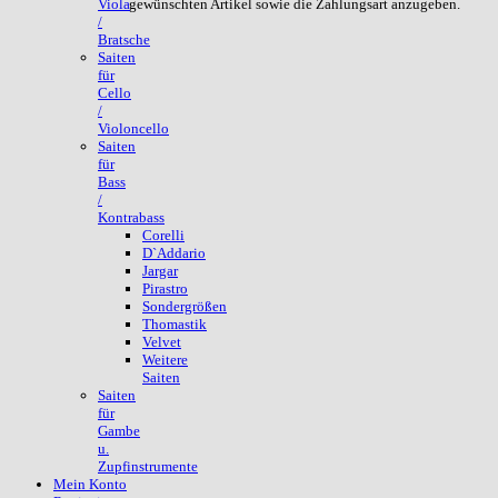
gewünschten Artikel sowie die Zahlungsart anzugeben.
Viola
/
Bratsche
Saiten
für
Cello
/
Violoncello
Saiten
für
Bass
/
Kontrabass
Corelli
D`Addario
Jargar
Pirastro
Sondergrößen
Thomastik
Velvet
Weitere
Saiten
Saiten
für
Gambe
u.
Zupfinstrumente
Mein Konto