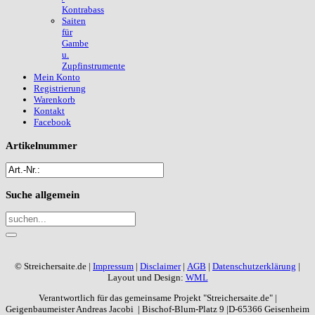
Kontrabass
Saiten
für
Gambe
u.
Zupfinstrumente
Mein Konto
Registrierung
Warenkorb
Kontakt
Facebook
Artikelnummer
Suche
allgemein
© Streichersaite.de |
Impressum
|
Disclaimer
|
AGB
|
Datenschutzerklärung
|
Layout und Design:
WML
Verantwortlich für das gemeinsame Projekt "Streichersaite.de" |
Geigenbaumeister Andreas Jacobi | Bischof-Blum-Platz 9 |D-65366 Geisenheim