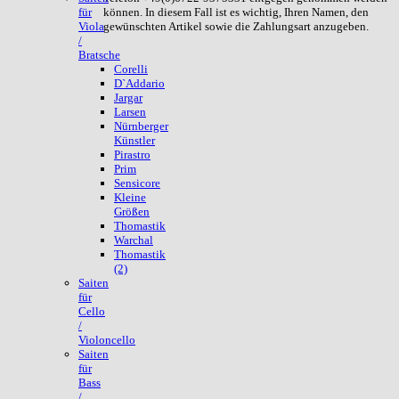
können. In diesem Fall ist es wichtig, Ihren Namen, den
für
gewünschten Artikel sowie die Zahlungsart anzugeben.
Viola
/
Bratsche
Corelli
D`Addario
Jargar
Larsen
Nürnberger
Künstler
Pirastro
Prim
Sensicore
Kleine
Größen
Thomastik
Warchal
Thomastik
(2)
Saiten
für
Cello
/
Violoncello
Saiten
für
Bass
/