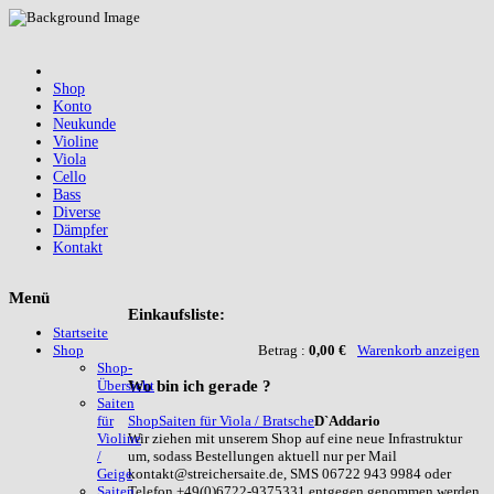
Shop
Konto
Neukunde
Violine
Viola
Cello
Bass
Diverse
Dämpfer
Kontakt
Menü
Einkaufsliste:
Startseite
Betrag :
0,00 €
Warenkorb anzeigen
Shop
Shop-
Wo
bin ich gerade ?
Übersicht
Saiten
Shop
Saiten für Viola / Bratsche
D`Addario
für
Wir ziehen mit unserem Shop auf eine neue Infrastruktur
Violine
um, sodass Bestellungen aktuell nur per Mail
/
kontakt@streichersaite.de, SMS 06722 943 9984 oder
Geige
Telefon +49(0)6722-9375331 entgegen genommen werden
Saiten