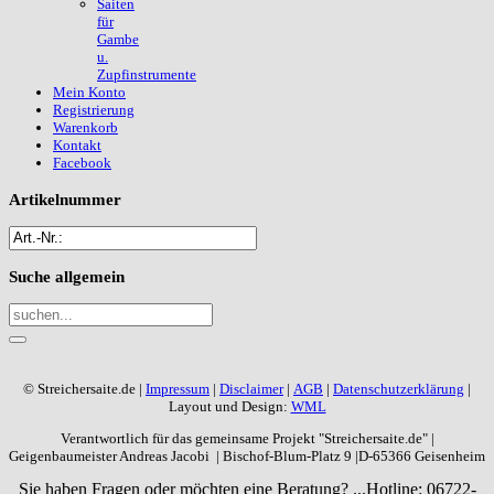
Saiten
für
Gambe
u.
Zupfinstrumente
Mein Konto
Registrierung
Warenkorb
Kontakt
Facebook
Artikelnummer
Suche
allgemein
© Streichersaite.de |
Impressum
|
Disclaimer
|
AGB
|
Datenschutzerklärung
|
Layout und Design:
WML
Verantwortlich für das gemeinsame Projekt "Streichersaite.de" |
Geigenbaumeister Andreas Jacobi | Bischof-Blum-Platz 9 |D-65366 Geisenheim
Sie haben Fragen oder möchten eine Beratung? ...
Hotline: 06722-