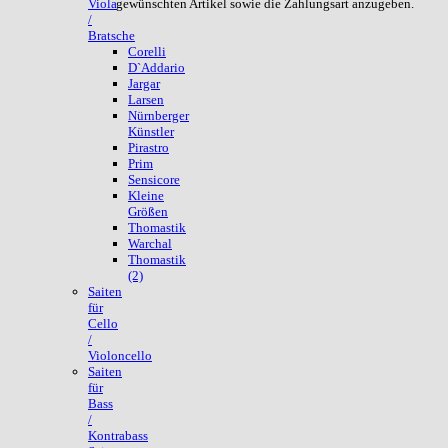
gewünschten Artikel sowie die Zahlungsart anzugeben.
Viola
/
Bratsche
Corelli
D`Addario
Jargar
Larsen
Nürnberger
Künstler
Pirastro
Prim
Sensicore
Kleine
Größen
Thomastik
Warchal
Thomastik
(2)
Saiten
für
Cello
/
Violoncello
Saiten
für
Bass
/
Kontrabass