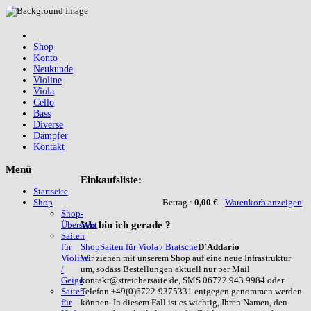
Shop
Konto
Neukunde
Violine
Viola
Cello
Bass
Diverse
Dämpfer
Kontakt
Menü
Einkaufsliste:
Startseite
Betrag :
0,00 €
Warenkorb anzeigen
Shop
Shop-
Wo
bin ich gerade ?
Übersicht
Saiten
Shop
Saiten für Viola / Bratsche
D`Addario
für
Wir ziehen mit unserem Shop auf eine neue Infrastruktur
Violine
um, sodass Bestellungen aktuell nur per Mail
/
kontakt@streichersaite.de, SMS 06722 943 9984 oder
Geige
Telefon +49(0)6722-9375331 entgegen genommen werden
Saiten
können. In diesem Fall ist es wichtig, Ihren Namen, den
für