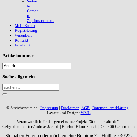
Saiten
für
Gambe
u.
Zupfinstrumente
Mein Konto
Registrierung
Warenkorb
Kontakt
Facebook
Artikelnummer
Suche
allgemein
© Streichersaite.de |
Impressum
|
Disclaimer
|
AGB
|
Datenschutzerklärung
|
Layout und Design:
WML
Verantwortlich für das gemeinsame Projekt "Streichersaite.de" |
Geigenbaumeister Andreas Jacobi | Bischof-Blum-Platz 9 |D-65366 Geisenheim
Sie haben Fragen oder möchten eine Beratung? ...
Hotline: 06722-