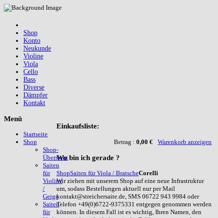
Shop
Konto
Neukunde
Violine
Viola
Cello
Bass
Diverse
Dämpfer
Kontakt
Menü
Einkaufsliste:
Startseite
Betrag :
0,00 €
Warenkorb anzeigen
Shop
Shop-
Wo
bin ich gerade ?
Übersicht
Saiten
Shop
Saiten für Viola / Bratsche
Corelli
für
Wir ziehen mit unserem Shop auf eine neue Infrastruktur
Violine
um, sodass Bestellungen aktuell nur per Mail
/
kontakt@streichersaite.de, SMS 06722 943 9984 oder
Geige
Telefon +49(0)6722-9375331 entgegen genommen werden
Saiten
können. In diesem Fall ist es wichtig, Ihren Namen, den
für