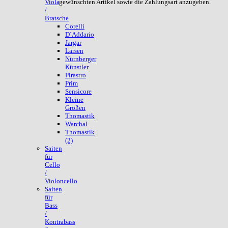
gewünschten Artikel sowie die Zahlungsart anzugeben.
Viola
/
Bratsche
Corelli
D`Addario
Jargar
Larsen
Nürnberger
Künstler
Pirastro
Prim
Sensicore
Kleine
Größen
Thomastik
Warchal
Thomastik
(2)
Saiten
für
Cello
/
Violoncello
Saiten
für
Bass
/
Kontrabass