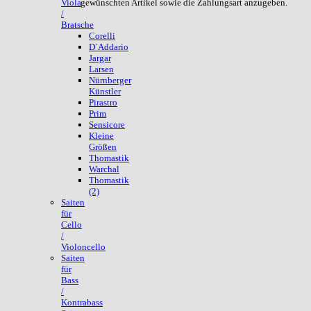
gewünschten Artikel sowie die Zahlungsart anzugeben.
Viola
/
Bratsche
Corelli
D`Addario
Jargar
Larsen
Nürnberger
Künstler
Pirastro
Prim
Sensicore
Kleine
Größen
Thomastik
Warchal
Thomastik
(2)
Saiten
für
Cello
/
Violoncello
Saiten
für
Bass
/
Kontrabass