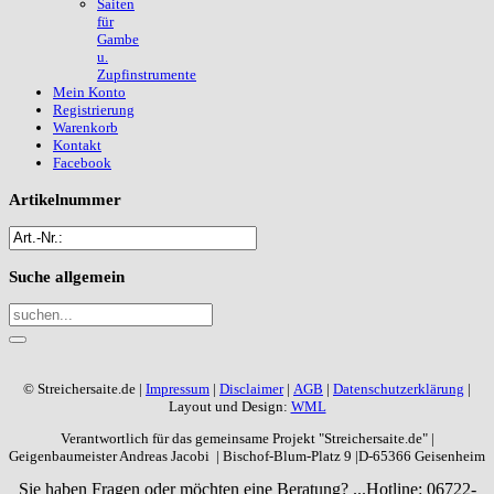
Saiten
für
Gambe
u.
Zupfinstrumente
Mein Konto
Registrierung
Warenkorb
Kontakt
Facebook
Artikelnummer
Suche
allgemein
© Streichersaite.de |
Impressum
|
Disclaimer
|
AGB
|
Datenschutzerklärung
|
Layout und Design:
WML
Verantwortlich für das gemeinsame Projekt "Streichersaite.de" |
Geigenbaumeister Andreas Jacobi | Bischof-Blum-Platz 9 |D-65366 Geisenheim
Sie haben Fragen oder möchten eine Beratung? ...
Hotline: 06722-