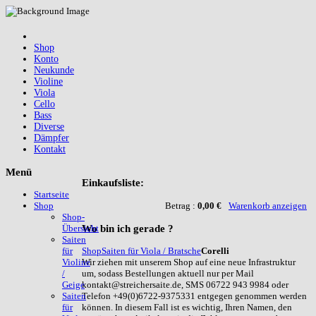
Shop
Konto
Neukunde
Violine
Viola
Cello
Bass
Diverse
Dämpfer
Kontakt
Menü
Einkaufsliste:
Startseite
Betrag :
0,00 €
Warenkorb anzeigen
Shop
Shop-
Wo
bin ich gerade ?
Übersicht
Saiten
Shop
Saiten für Viola / Bratsche
Corelli
für
Wir ziehen mit unserem Shop auf eine neue Infrastruktur
Violine
um, sodass Bestellungen aktuell nur per Mail
/
kontakt@streichersaite.de, SMS 06722 943 9984 oder
Geige
Telefon +49(0)6722-9375331 entgegen genommen werden
Saiten
können. In diesem Fall ist es wichtig, Ihren Namen, den
für