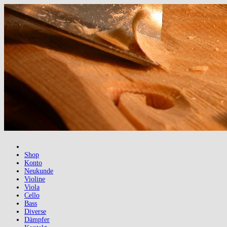
Shop
Konto
Neukunde
Violine
Viola
Cello
Bass
Diverse
Dämpfer