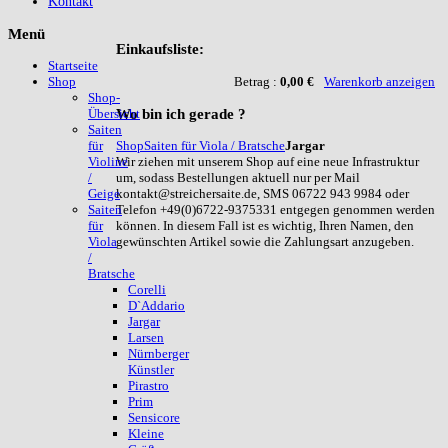
Kontakt
Menü
Einkaufsliste:
Startseite
Betrag :
0,00 €
Warenkorb anzeigen
Shop
Shop-
Wo
bin ich gerade ?
Übersicht
Saiten
Shop
Saiten für Viola / Bratsche
Jargar
für
Wir ziehen mit unserem Shop auf eine neue Infrastruktur
Violine
um, sodass Bestellungen aktuell nur per Mail
/
kontakt@streichersaite.de, SMS 06722 943 9984 oder
Geige
Telefon +49(0)6722-9375331 entgegen genommen werden
Saiten
können. In diesem Fall ist es wichtig, Ihren Namen, den
für
gewünschten Artikel sowie die Zahlungsart anzugeben.
Viola
/
Bratsche
Corelli
D`Addario
Jargar
Larsen
Nürnberger
Künstler
Pirastro
Prim
Sensicore
Kleine