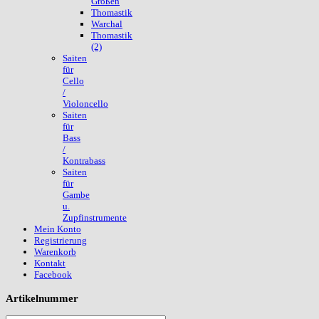
Größen
Thomastik
Warchal
Thomastik
(2)
Saiten
für
Cello
/
Violoncello
Saiten
für
Bass
/
Kontrabass
Saiten
für
Gambe
u.
Zupfinstrumente
Mein Konto
Registrierung
Warenkorb
Kontakt
Facebook
Artikelnummer