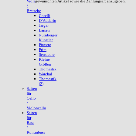
gewünschten Artikel sowie die Zahlungsart anzugeben.
Viola
/
Bratsche
Corelli
D`Addario
Jargar
Larsen
Nürnberger
Künstler
Pirastro
Prim
Sensicore
Kleine
Größen
Thomastik
Warchal
Thomastik
(2)
Saiten
für
Cello
/
Violoncello
Saiten
für
Bass
/
Kontrabass