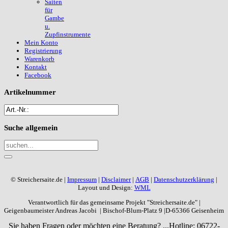
Saiten
für
Gambe
u.
Zupfinstrumente
Mein Konto
Registrierung
Warenkorb
Kontakt
Facebook
Artikelnummer
Suche
allgemein
© Streichersaite.de |
Impressum
|
Disclaimer
|
AGB
|
Datenschutzerklärung
|
Layout und Design:
WML
Verantwortlich für das gemeinsame Projekt "Streichersaite.de" |
Geigenbaumeister Andreas Jacobi | Bischof-Blum-Platz 9 |D-65366 Geisenheim
Sie haben Fragen oder möchten eine Beratung? ...
Hotline: 06722-