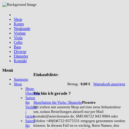
Shop
Konto
Neukunde
Violine
Viola
Cello
Bass
Diverse
Dämpfer
Kontakt
Menü
Einkaufsliste:
Startseite
Betrag :
0,00 €
Warenkorb anzeigen
Shop
Shop-
Wo
bin ich gerade ?
Übersicht
Saiten
Shop
Saiten für Viola / Bratsche
Pirastro
für
Wir ziehen mit unserem Shop auf eine neue Infrastruktur
Violine
um, sodass Bestellungen aktuell nur per Mail
/
kontakt@streichersaite.de, SMS 06722 943 9984 oder
Geige
Telefon +49(0)6722-9375331 entgegen genommen werden
Saiten
können. In diesem Fall ist es wichtig, Ihren Namen, den
für