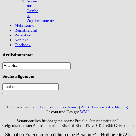
Saiten
für
Gambe
u.
Zupfinstrumente
Mein Konto
Registrierung
Warenkorb
Kontakt
Facebook
Artikelnummer
Suche
allgemein
© Streichersaite.de |
Impressum
|
Disclaimer
|
AGB
|
Datenschutzerklärung
|
Layout und Design:
WML
Verantwortlich für das gemeinsame Projekt "Streichersaite.de" |
Geigenbaumeister Andreas Jacobi | Bischof-Blum-Platz 9 |D-65366 Geisenheim
Sie haben Fragen oder möchten eine Beratung? ...
Hotline: 06722-