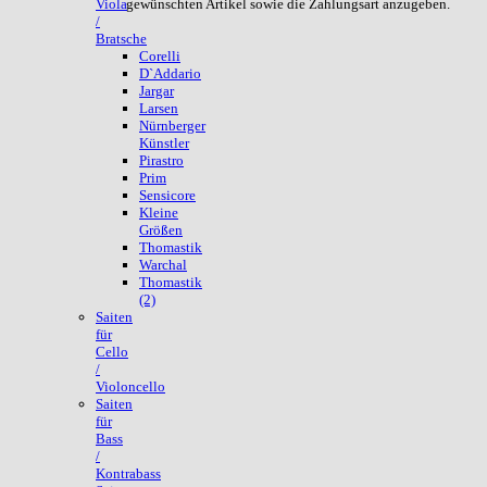
gewünschten Artikel sowie die Zahlungsart anzugeben.
Viola
/
Bratsche
Corelli
D`Addario
Jargar
Larsen
Nürnberger
Künstler
Pirastro
Prim
Sensicore
Kleine
Größen
Thomastik
Warchal
Thomastik
(2)
Saiten
für
Cello
/
Violoncello
Saiten
für
Bass
/
Kontrabass