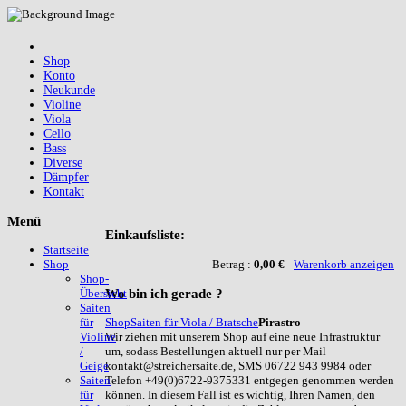
Shop
Konto
Neukunde
Violine
Viola
Cello
Bass
Diverse
Dämpfer
Kontakt
Menü
Einkaufsliste:
Startseite
Betrag :
0,00 €
Warenkorb anzeigen
Shop
Shop-
Wo
bin ich gerade ?
Übersicht
Saiten
Shop
Saiten für Viola / Bratsche
Pirastro
für
Wir ziehen mit unserem Shop auf eine neue Infrastruktur
Violine
um, sodass Bestellungen aktuell nur per Mail
/
kontakt@streichersaite.de, SMS 06722 943 9984 oder
Geige
Telefon +49(0)6722-9375331 entgegen genommen werden
Saiten
können. In diesem Fall ist es wichtig, Ihren Namen, den
für