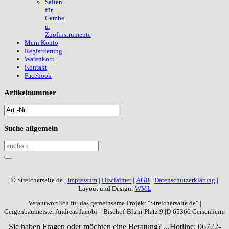
Saiten
für
Gambe
u.
Zupfinstrumente
Mein Konto
Registrierung
Warenkorb
Kontakt
Facebook
Artikelnummer
Suche
allgemein
© Streichersaite.de |
Impressum
|
Disclaimer
|
AGB
|
Datenschutzerklärung
|
Layout und Design:
WML
Verantwortlich für das gemeinsame Projekt "Streichersaite.de" |
Geigenbaumeister Andreas Jacobi | Bischof-Blum-Platz 9 |D-65366 Geisenheim
Sie haben Fragen oder möchten eine Beratung? ...
Hotline: 06722-