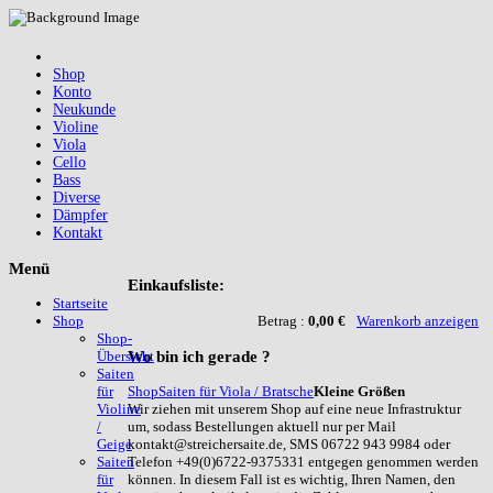
Shop
Konto
Neukunde
Violine
Viola
Cello
Bass
Diverse
Dämpfer
Kontakt
Menü
Einkaufsliste:
Startseite
Betrag :
0,00 €
Warenkorb anzeigen
Shop
Shop-
Wo
bin ich gerade ?
Übersicht
Saiten
Shop
Saiten für Viola / Bratsche
Kleine Größen
für
Wir ziehen mit unserem Shop auf eine neue Infrastruktur
Violine
um, sodass Bestellungen aktuell nur per Mail
/
kontakt@streichersaite.de, SMS 06722 943 9984 oder
Geige
Telefon +49(0)6722-9375331 entgegen genommen werden
Saiten
können. In diesem Fall ist es wichtig, Ihren Namen, den
für