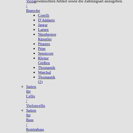
gewünschten Artikel sowie die Zahlungsart anzugeben.
Viola
/
Bratsche
Corelli
D`Addario
Jargar
Larsen
Nürnberger
Künstler
Pirastro
Prim
Sensicore
Kleine
Größen
Thomastik
Warchal
Thomastik
(2)
Saiten
für
Cello
/
Violoncello
Saiten
für
Bass
/
Kontrabass