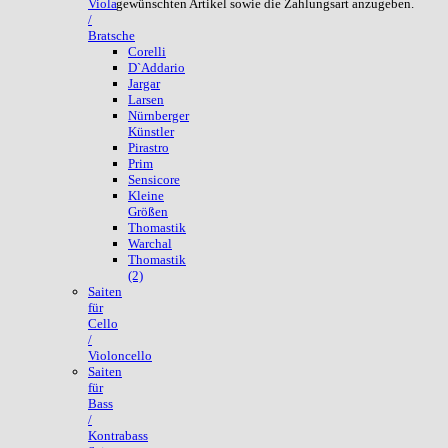
gewünschten Artikel sowie die Zahlungsart anzugeben.
Viola
/
Bratsche
Corelli
D`Addario
Jargar
Larsen
Nürnberger
Künstler
Pirastro
Prim
Sensicore
Kleine
Größen
Thomastik
Warchal
Thomastik
(2)
Saiten
für
Cello
/
Violoncello
Saiten
für
Bass
/
Kontrabass