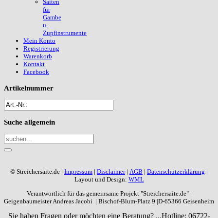
Saiten
für
Gambe
u.
Zupfinstrumente
Mein Konto
Registrierung
Warenkorb
Kontakt
Facebook
Artikelnummer
Suche
allgemein
© Streichersaite.de |
Impressum
|
Disclaimer
|
AGB
|
Datenschutzerklärung
|
Layout und Design:
WML
Verantwortlich für das gemeinsame Projekt "Streichersaite.de" |
Geigenbaumeister Andreas Jacobi | Bischof-Blum-Platz 9 |D-65366 Geisenheim
Sie haben Fragen oder möchten eine Beratung? ...
Hotline: 06722-