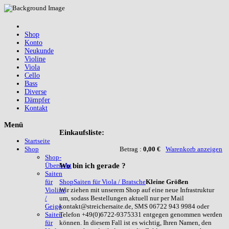
Shop
Konto
Neukunde
Violine
Viola
Cello
Bass
Diverse
Dämpfer
Kontakt
Menü
Einkaufsliste:
Startseite
Betrag :
0,00 €
Warenkorb anzeigen
Shop
Shop-
Wo
bin ich gerade ?
Übersicht
Saiten
Shop
Saiten für Viola / Bratsche
Kleine Größen
für
Wir ziehen mit unserem Shop auf eine neue Infrastruktur
Violine
um, sodass Bestellungen aktuell nur per Mail
/
kontakt@streichersaite.de, SMS 06722 943 9984 oder
Geige
Telefon +49(0)6722-9375331 entgegen genommen werden
Saiten
können. In diesem Fall ist es wichtig, Ihren Namen, den
für