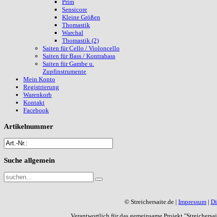
Prim
Sensicore
Kleine Größen
Thomastik
Warchal
Thomastik (2)
Saiten für Cello / Violoncello
Saiten für Bass / Kontrabass
Saiten für Gambe u.
Zupfinstrumente
Mein Konto
Registrierung
Warenkorb
Kontakt
Facebook
Artikelnummer
Suche
allgemein
© Streichersaite.de |
Impressum
|
Di
Verantwortlich für das gemeinsame Projekt "Streichers