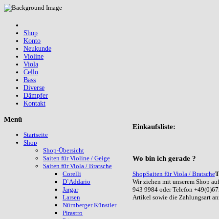
Shop
Konto
Neukunde
Violine
Viola
Cello
Bass
Diverse
Dämpfer
Kontakt
Menü
Einkaufsliste:
Startseite
Shop
Shop-Übersicht
Wo
bin ich gerade ?
Saiten für Violine / Geige
Saiten für Viola / Bratsche
Shop
Saiten für Viola / Bratsche
T
Corelli
Wir ziehen mit unserem Shop auf
D`Addario
943 9984 oder Telefon +49(0)67
Jargar
Artikel sowie die Zahlungsart a
Larsen
Nürnberger Künstler
Pirastro