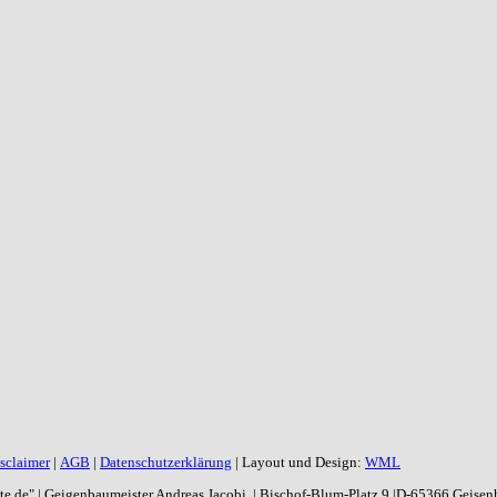
sclaimer
|
AGB
|
Datenschutzerklärung
| Layout und Design:
WML
aite.de" | Geigenbaumeister Andreas Jacobi | Bischof-Blum-Platz 9 |D-65366 Geise