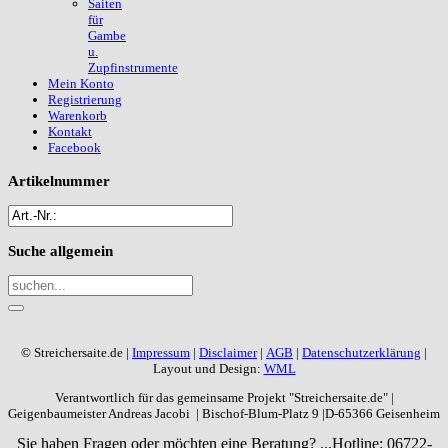
Saiten
für
Gambe
u.
Zupfinstrumente
Mein Konto
Registrierung
Warenkorb
Kontakt
Facebook
Artikelnummer
Suche
allgemein
© Streichersaite.de |
Impressum
|
Disclaimer
|
AGB
|
Datenschutzerklärung
|
Layout und Design:
WML
Verantwortlich für das gemeinsame Projekt "Streichersaite.de" |
Geigenbaumeister Andreas Jacobi | Bischof-Blum-Platz 9 |D-65366 Geisenheim
Sie haben Fragen oder möchten eine Beratung? ...
Hotline: 06722-