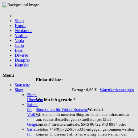
Shop
Konto
Neukunde
Violine
Viola
Cello
Bass
Diverse
Dämpfer
Kontakt
Menü
Einkaufsliste:
Startseite
Betrag :
0,00 €
Warenkorb anzeigen
Shop
Shop-
Wo
bin ich gerade ?
Übersicht
Saiten
Shop
Saiten für Viola / Bratsche
Warchal
für
Wir ziehen mit unserem Shop auf eine neue Infrastruktur
Violine
um, sodass Bestellungen aktuell nur per Mail
/
kontakt@streichersaite.de, SMS 06722 943 9984 oder
Geige
Telefon +49(0)6722-9375331 entgegen genommen werden
Saiten
können. In diesem Fall ist es wichtig, Ihren Namen, den
für