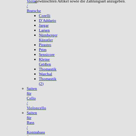
gewünschten Artikel sowie die Zahlungsart anzugeben.
Viola
/
Bratsche
Corelli
D`Addario
Jargar
Larsen
Nürnberger
Künstler
Pirastro
Prim
Sensicore
Kleine
Größen
Thomastik
Warchal
Thomastik
(2)
Saiten
für
Cello
/
Violoncello
Saiten
für
Bass
/
Kontrabass