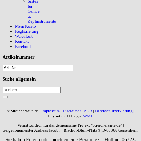
Saiten
für
Gambe
u.
Zupfinstrumente
Mein Konto
Registrierung
Warenkorb
Kontakt
Facebook
Artikelnummer
Suche
allgemein
© Streichersaite.de |
Impressum
|
Disclaimer
|
AGB
|
Datenschutzerklärung
|
Layout und Design:
WML
Verantwortlich für das gemeinsame Projekt "Streichersaite.de" |
Geigenbaumeister Andreas Jacobi | Bischof-Blum-Platz 9 |D-65366 Geisenheim
Sie haben Fragen oder möchten eine Beratung? ...
Hotline: 06722-