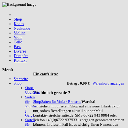
Shop
Konto
Neukunde
Violine
Viola
Cello
Bass
Diverse
Dämpfer
Kontakt
Menü
Einkaufsliste:
Startseite
Betrag :
0,00 €
Warenkorb anzeigen
Shop
Shop-
Wo
bin ich gerade ?
Übersicht
Saiten
Shop
Saiten für Viola / Bratsche
Warchal
für
Wir ziehen mit unserem Shop auf eine neue Infrastruktur
Violine
um, sodass Bestellungen aktuell nur per Mail
/
kontakt@streichersaite.de, SMS 06722 943 9984 oder
Geige
Telefon +49(0)6722-9375331 entgegen genommen werden
Saiten
können. In diesem Fall ist es wichtig, Ihren Namen, den
für