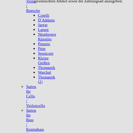
gewünschten Artikel sowie die Zahlungsart anzugeben.
Viola
/
Bratsche
Corelli
D`Addario
Jargar
Larsen
Nürnberger
Künstler
Pirastro
Prim
Sensicore
Kleine
Größen
Thomastik
Warchal
Thomastik
(2)
Saiten
für
Cello
/
Violoncello
Saiten
für
Bass
/
Kontrabass